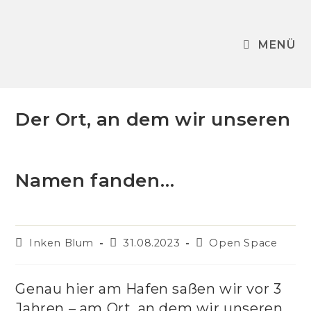
Zum
Inhalt
springen
MENÜ
Der Ort, an dem wir unseren
Namen fanden…
Beitrags-
Beitrag
Beitrags-
Inken Blum
31.08.2023
Open Space
Autor:
veröffentlicht:
Kategorie:
Genau hier am Hafen saßen wir vor 3
Jahren – am Ort, an dem wir unseren