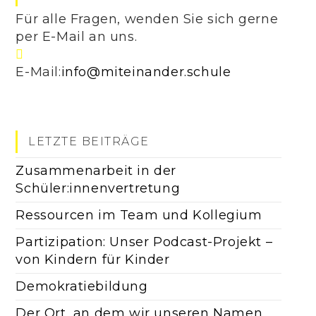
Für alle Fragen, wenden Sie sich gerne
per E-Mail an uns.
Opens
E-Mail:
info@miteinander.schule
in
your
application
LETZTE BEITRÄGE
Zusammenarbeit in der
Schüler:innenvertretung
Ressourcen im Team und Kollegium
Partizipation: Unser Podcast-Projekt –
von Kindern für Kinder
Demokratiebildung
Der Ort, an dem wir unseren Namen