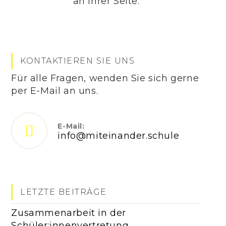
an Ihrer Seite.
KONTAKTIEREN SIE UNS
Für alle Fragen, wenden Sie sich gerne
per E-Mail an uns.
E-Mail:
info@miteinander.schule
Opens
in
your
application
LETZTE BEITRÄGE
Zusammenarbeit in der
Schüler:innenvertretung