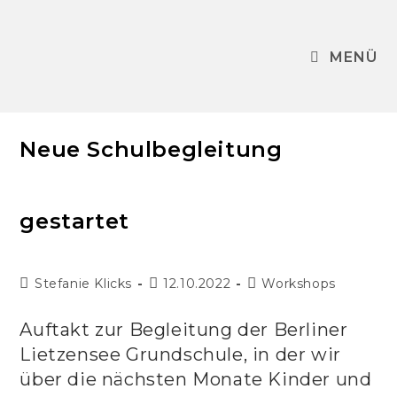
Zum
Inhalt
springen
MENÜ
Neue Schulbegleitung
gestartet
Beitrags-
Beitrag
Beitrags-
Stefanie Klicks
12.10.2022
Workshops
Autor:
veröffentlicht:
Kategorie:
Auftakt zur Begleitung der Berliner
Lietzensee Grundschule, in der wir
über die nächsten Monate Kinder und